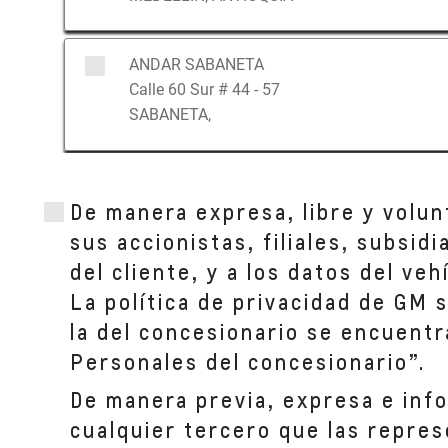
ANDAR SABANETA
Calle 60 Sur # 44 - 57
SABANETA,
ANDAR BYC CALLE 30
De manera expresa, libre y volun
CALLE 30 NúMERO 44-119
MEDELLIN, ANTIOQUIA
sus accionistas, filiales, subsid
del cliente, y a los datos del ve
La política de privacidad de GM 
ANDAR CC MAYORCA
la del concesionario se encuentr
Cl. 51 Sur #48-57 CC Mayorca
SABANETA,
Personales del concesionario”.
De manera previa, expresa e inf
cualquier tercero que las repres