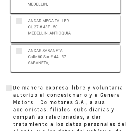
MEDELLIN,
ANDAR MEGA TALLER
CL 27 # 43F - 50
MEDELLIN, ANTIOQUIA
ANDAR SABANETA
Calle 60 Sur # 44 - 57
SABANETA,
ANDAR BYC CALLE 30
CALLE 30 NúMERO 44-119
De manera expresa, libre y voluntaria
MEDELLIN, ANTIOQUIA
autorizo al concesionario y a General
Motors - Colmotores S.A., a sus
accionistas, filiales, subsidiarias y
ANDAR CC MAYORCA
compañías relacionadas, a dar
Cl. 51 Sur #48-57 CC Mayorca
SABANETA,
tratamiento a los datos personales del