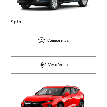
Spin
Conoce más
Ver ofertas