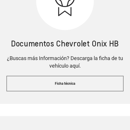
Aire acondicionado digital con control de
temperatura / climatizador
Documentos Chevrolet Onix HB
Alerta de punto ciego
Cotiza tu Onix HB
¿Buscas más Información? Descarga la ficha de tu
vehículo aquí.
Diseño que entrega actitud
Ficha técnica
Control de estabilidad
y tracción de serie
Interior con aspecto deportivo
Cotiza tu Onix HB