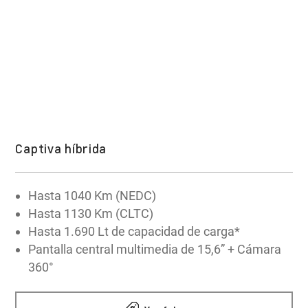
365 NM torque
Además, cuenta con aún más tecnología para
¡Quiero comprar!
guiarte por los caminos más seguros a través
de
OnStar
, tu asistente de protección y
conectividad.
Captiva híbrida
Explorar la tecnologia OnStar
Hasta 1040 Km (NEDC)
Hasta 1130 Km (CLTC)
Hasta 1.690 Lt de capacidad de carga*
Pantalla central multimedia de 15,6” + Cámara
360°