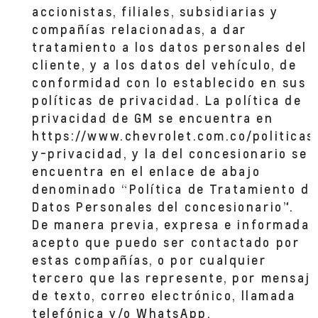
accionistas, filiales, subsidiarias y
ANDAR CC MAYORCA
compañías relacionadas, a dar
Cl. 51 Sur #48-57 CC Mayorca
SABANETA,
tratamiento a los datos personales del
cliente, y a los datos del vehículo, de
conformidad con lo establecido en sus
políticas de privacidad. La política de
privacidad de GM se encuentra en
https://www.chevrolet.com.co/politicas
y-privacidad, y la del concesionario se
encuentra en el enlace de abajo
denominado “Política de Tratamiento de
Datos Personales del concesionario”.
De manera previa, expresa e informada,
acepto que puedo ser contactado por
estas compañías, o por cualquier
tercero que las represente, por mensaj
de texto, correo electrónico, llamada
telefónica y/o WhatsApp.