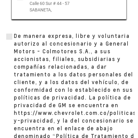
Calle 60 Sur # 44 - 57
SABANETA,
ANDAR BYC CALLE 30
CALLE 30 NúMERO 44-119
De manera expresa, libre y voluntaria
MEDELLIN, ANTIOQUIA
autorizo al concesionario y a General
Motors - Colmotores S.A., a sus
accionistas, filiales, subsidiarias y
ANDAR CC MAYORCA
compañías relacionadas, a dar
Cl. 51 Sur #48-57 CC Mayorca
SABANETA,
tratamiento a los datos personales del
cliente, y a los datos del vehículo, de
conformidad con lo establecido en sus
políticas de privacidad. La política de
privacidad de GM se encuentra en
https://www.chevrolet.com.co/politicas
y-privacidad, y la del concesionario se
encuentra en el enlace de abajo
denominado “Política de Tratamiento de